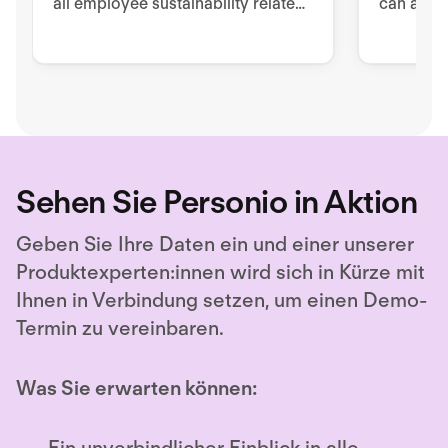
all employee sustainability related
can auto
tools, processes, and
questionn
documentation.
collabora
signing, 
Sehen Sie Personio in Aktion
Geben Sie Ihre Daten ein und einer unserer
Produktexperten:innen wird sich in Kürze mit
Ihnen in Verbindung setzen, um einen Demo-
Termin zu vereinbaren.
Was Sie erwarten können: