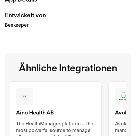
Entwickelt von
Beekeeper
Ähnliche Integrationen
Aino Health AB
Avokaa
The HealthManager platform – the
Avokaado
most powerful source to manage
manageme