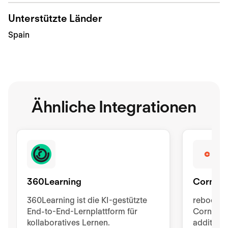
Unterstützte Länder
Spain
Ähnliche Integrationen
360Learning
Corners
360Learning ist die KI-gestützte
rebootHR
End-to-End-Lernplattform für
Cornerst
kollaboratives Lernen.
additiona