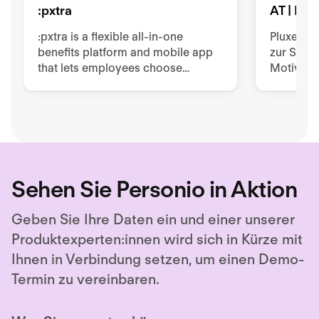
:pxtra
AT | Plu
:pxtra is a flexible all-in-one
Pluxee b
benefits platform and mobile app
zur Stei
that lets employees choose
Motivatio
personalized perks such as
Services
mobility, vouchers, or leasings
Geschenk
within a monthly budget.
Mobilität
Benefits.
Sehen Sie Personio in Aktion
Geben Sie Ihre Daten ein und einer unserer
Produktexperten:innen wird sich in Kürze mit
Ihnen in Verbindung setzen, um einen Demo-
Termin zu vereinbaren.