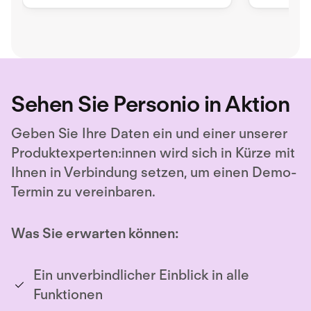
advanced reporting and analytics.
den richt
Unlock hiring excellence with
zusamme
Ashby's all-in-one recruiting
platform.
Sehen Sie Personio in Aktion
Geben Sie Ihre Daten ein und einer unserer
Produktexperten:innen wird sich in Kürze mit
Ihnen in Verbindung setzen, um einen Demo-
Termin zu vereinbaren.
Was Sie erwarten können:
Ein unverbindlicher Einblick in alle
Funktionen