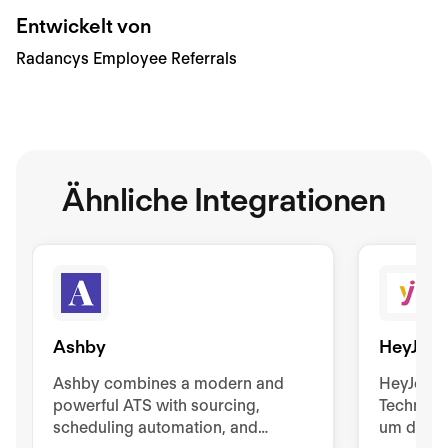
Entwickelt von
Radancys Employee Referrals
Ähnliche Integrationen
Ashby
HeyJob
Ashby combines a modern and
HeyJobs 
powerful ATS with sourcing,
Technolo
scheduling automation, and
um die r