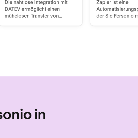
Die nahtlose Integration mit
Zapier ist eine
DATEV ermöglicht einen
Automatisierungsp
mühelosen Transfer von
der Sie Personio 
Gehaltsdaten und Dokumenten
von Cloud-Anwe
zwischen Personio und dem
verknüpfen könne
DATEV Rechenzentrum per
Klick.
onio in