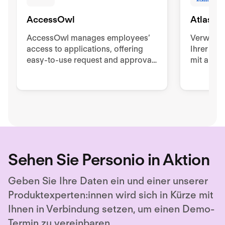
AccessOwl
Atlassia
AccessOwl manages employees’
Verwalte
access to applications, offering
Ihrer Mit
easy-to-use request and approval
mit autom
workflows directly in Slack.
Nutzende
Offboard
Sehen Sie Personio in Aktion
Geben Sie Ihre Daten ein und einer unserer
Produktexperten:innen wird sich in Kürze mit
Ihnen in Verbindung setzen, um einen Demo-
Termin zu vereinbaren.