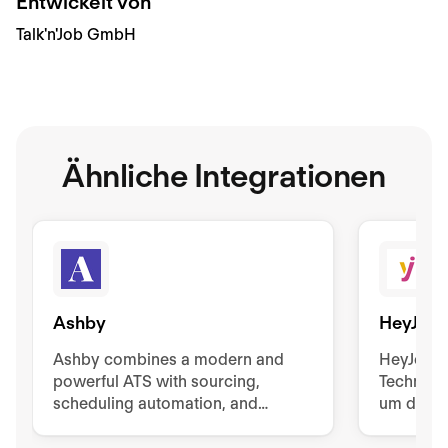
Entwickelt von
Talk'n'Job GmbH
Ähnliche Integrationen
Ashby
HeyJob
Ashby combines a modern and
HeyJobs 
powerful ATS with sourcing,
Technolo
scheduling automation, and
um die r
advanced reporting and analytics.
den richt
Unlock hiring excellence with
zusamme