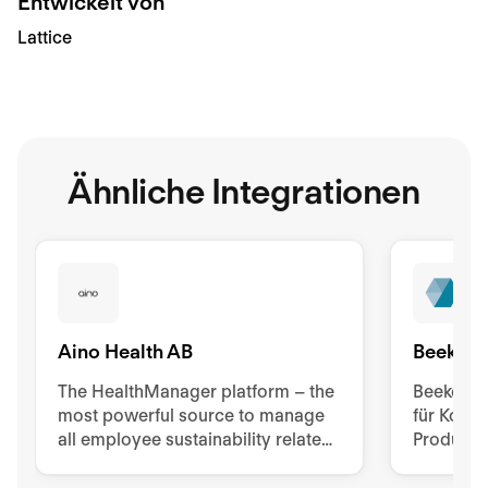
Entwickelt von
Lattice
Ähnliche Integrationen
Aino Health AB
Beekeep
The HealthManager platform – the
Beekeeper
most powerful source to manage
für Komm
all employee sustainability related
Produktivi
tools, processes, and
Unterneh
documentation.
Arbeitskr