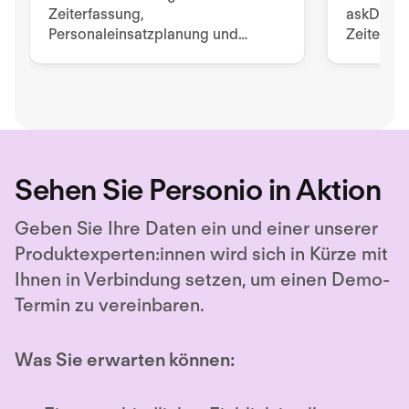
Zeiterfassung,
askDANTE 
Personaleinsatzplanung und
Zeiterfas
Zutrittslösung, die auf die
Modern. E
Bedürfnisse von Menschen
Schichtpl
ausgerichtet ist.
App.
Sehen Sie Personio in Aktion
Geben Sie Ihre Daten ein und einer unserer
Produktexperten:innen wird sich in Kürze mit
Ihnen in Verbindung setzen, um einen Demo-
Termin zu vereinbaren.
Was Sie erwarten können: