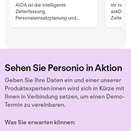
AIDA ist die intelligente
Ihr neuer
Zeiterfassung,
askDANTE 
Personaleinsatzplanung und
Zeiterfas
Zutrittslösung, die auf die
Modern. E
Bedürfnisse von Menschen
Schichtpl
ausgerichtet ist.
App.
Sehen Sie Personio in Aktion
Geben Sie Ihre Daten ein und einer unserer
Produktexperten:innen wird sich in Kürze mit
Ihnen in Verbindung setzen, um einen Demo-
Termin zu vereinbaren.
Was Sie erwarten können: