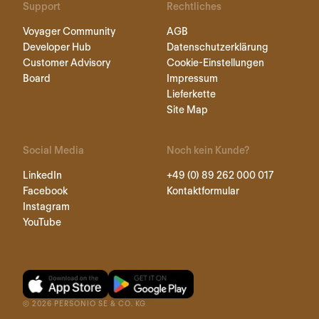
Support
Rechtliches
Voyager Community
AGB
Developer Hub
Datenschutzerklärung
Customer Advisory
Cookie-Einstellungen
Board
Impressum
Lieferkette
Site Map
Social Media
Noch kein Kunde?
LinkedIn
+49 (0) 89 262 000 017
Facebook
Kontaktformular
Instagram
YouTube
©
2026
PERSONIO SE & CO. KG