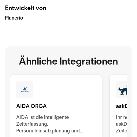
Entwickelt von
Planerio
Ähnliche Integrationen
AIDA ORGA
askDAN
AIDA ist die intelligente
Ihr neuer
Zeiterfassung,
askDANTE 
Personaleinsatzplanung und
Zeiterfas