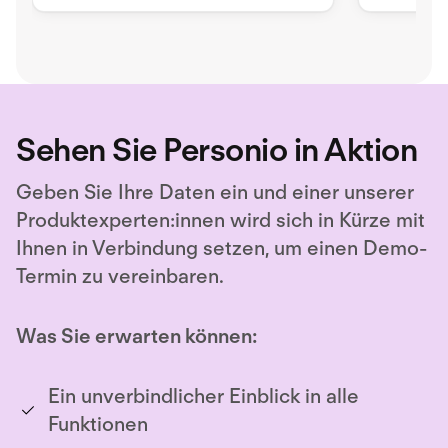
Zutrittslösung, die auf die
Modern. E
Bedürfnisse von Menschen
Schichtpl
ausgerichtet ist.
App.
Sehen Sie Personio in Aktion
Geben Sie Ihre Daten ein und einer unserer
Produktexperten:innen wird sich in Kürze mit
Ihnen in Verbindung setzen, um einen Demo-
Termin zu vereinbaren.
Was Sie erwarten können:
Ein unverbindlicher Einblick in alle
Funktionen